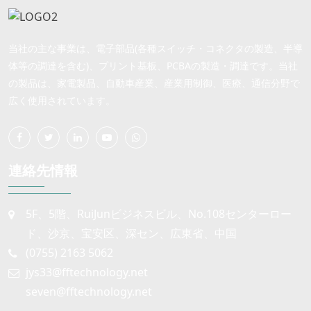
当社の主な事業は、電子部品(各種スイッチ・コネクタの製造、半導
体等の調達を含む)、プリント基板、PCBAの製造・調達です。当社
の製品は、家電製品、自動車産業、産業用制御、医療、通信分野で
広く使用されています。
連絡先情報
5F、5階、RuiJunビジネスビル、No.108センターロー
ド、沙京、宝安区、深セン、広東省、中国
(0755) 2163 5062
jys33@fftechnology.net
seven@fftechnology.net