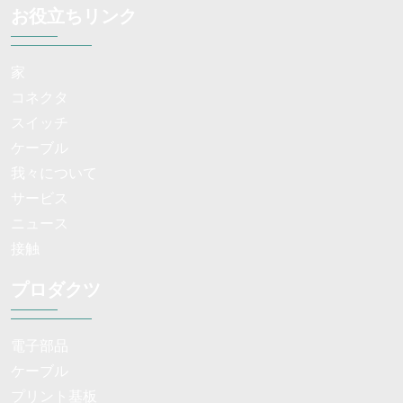
お役立ちリンク
家
コネクタ
スイッチ
ケーブル
我々について
サービス
ニュース
接触
プロダクツ
電子部品
ケーブル
プリント基板